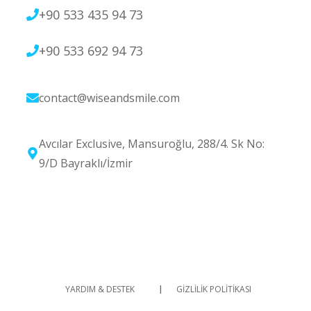
+90 533 435 94 73
+90 533 692 94 73
contact@wiseandsmile.com
Avcılar Exclusive, Mansuroğlu, 288/4. Sk No:
9/D Bayraklı/İzmir
I
YARDIM & DESTEK
GİZLİLİK POLİTİKASI