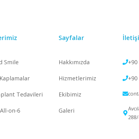
erimiz
Sayfalar
İleti
d Smile
Hakkımızda
+90 
 Kaplamalar
Hizmetlerimiz
+90 
cont
plant Tedavileri
Ekibimiz
Avcı
 All-on-6
Galeri
288/