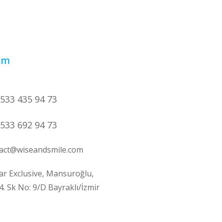
şim
533 435 94 73
533 692 94 73
act@wiseandsmile.com
lar Exclusive, Mansuroğlu,
4. Sk No: 9/D Bayraklı/İzmir